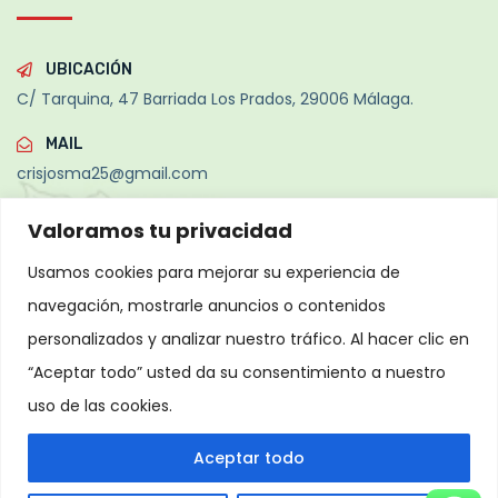
UBICACIÓN
C/ Tarquina, 47 Barriada Los Prados, 29006 Málaga.
MAIL
crisjosma25@gmail.com
TELÉFONO
Valoramos tu privacidad
+34 693 935 033
Usamos cookies para mejorar su experiencia de
navegación, mostrarle anuncios o contenidos
personalizados y analizar nuestro tráfico. Al hacer clic en
Copyright
2026
Desarrollado por Olbia System SL
Todos
“Aceptar todo” usted da su consentimiento a nuestro
los derechos reservados.
uso de las cookies.
Política de Privacidad
Aviso Legal
Política de Cookies
Farmers
Blogs
Contact
Aceptar todo