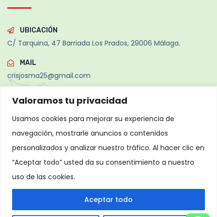
UBICACIÓN
C/ Tarquina, 47 Barriada Los Prados, 29006 Málaga.
MAIL
crisjosma25@gmail.com
TELÉFONO
Valoramos tu privacidad
+34 693 935 033
Usamos cookies para mejorar su experiencia de
navegación, mostrarle anuncios o contenidos
personalizados y analizar nuestro tráfico. Al hacer clic en
Copyright
2026
Desarrollado por Olbia System SL
Todos
“Aceptar todo” usted da su consentimiento a nuestro
los derechos reservados.
uso de las cookies.
Política de Privacidad
Aviso Legal
Política de Cookies
Farmers
Blogs
Contact
Aceptar todo